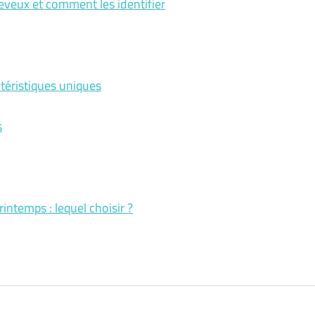
veux et comment les identifier
ctéristiques uniques
s
intemps : lequel choisir ?